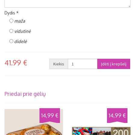
Dydis *
maža
vidutinė
didelė
41.99 €
Kiekis
Priedai prie gėlių
14,99 €
14,99 €