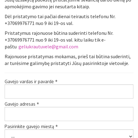
apmokėjimo gavimo jei nesutarta kitaip.
Dėl pristatymo tai pačiai dienai teirautis telefonu Nr.
+37069976771 nuo 9 iki 19-os val.
Pristatymus rajonuose būtina suderinti telefonu Nr.
+37069976771 nuo 9 iki 19-os val. kitu laiku tik e-
paštu
geliukrautuvele@gmail.com
Rajonuose pristatymas mokamas, prieš tai būtina suderinti,
ar turėsime galimybę pristatyti Jūsų pasirinktoje vietovėje.
Gavėjo vardas ir pavardė *
Gavėjo adresas *
Pasirinkite gavėjo miestą *