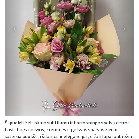
Atgal
Pir
Ši puokštė išsiskiria subtilumu ir harmoninga spalvų derme.
Pastelinės rausvos, kreminės ir gelsvos spalvos žiedai
suteikia puokštei šilumos ir elegancijos, o žali lapai pabrėžia