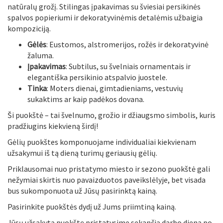
natūralų grožį. Stilingas įpakavimas su šviesiai persikinės
spalvos popieriumi ir dekoratyvinėmis detalėmis užbaigia
kompoziciją.
Gėlės
: Eustomos, alstromerijos, rožės ir dekoratyvinė
žaluma.
Įpakavimas
: Subtilus, su švelniais ornamentais ir
elegantiška persikinio atspalvio juostele.
Tinka
: Moters dienai, gimtadieniams, vestuvių
sukaktims ar kaip padėkos dovana.
Ši puokštė – tai švelnumo, grožio ir džiaugsmo simbolis, kuris
pradžiugins kiekvieną širdį!
Gėlių puokštes komponuojame individualiai kiekvienam
užsakymui iš tą dieną turimų geriausių gėlių.
Priklausomai nuo pristatymo miesto ir sezono puokštė gali
nežymiai skirtis nuo pavaizduotos paveikslėlyje, bet visada
bus sukomponuota už Jūsų pasirinktą kainą.
Pasirinkite puokštės dydį už Jums priimtiną kainą.
Jūsų užsakytą puokštę pristatysime sekančią darbo dieną po