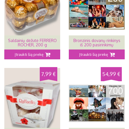
Saldainių dėžutė FERRERO
Bronzinis dovanų rinkinys
ROCHER, 200 g
iš 200 pasirinkimų
Įtraukti šią prekę
Įtraukti šią prekę
7,99 €
54,99 €