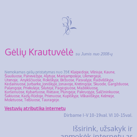
Gėlių Krautuvėlė
su Jumis nuo 2008-ų
Nemokamas gėlių pristatymas nuo 35€
Klaipėdoje
,
Vilniuje
,
Kaune
,
Šiauliuose
,
Panevėžyje
,
Alytuje
,
Marijampolėje
,
Ukmergėje
,
Utenoje
,
Anykščiuose
,
Rokiškyje
,
Biržuose
,
Pasvalyje
,
Radviliškyje
,
Kėdainiuose
,
Jurbarke,
Joniškyje
,
Jonavoje,
Kretingoje
,
Skuode
,
Gargžduose
,
Palangoje
,
Priekulėje
,
Šilutėje
,
Pagėgiuose
,
Mažeikiuose
,
Kuršėnuose
,
Kybartuose,
Rietave
,
Plungėje
,
Pakruojyje,
Šalčininkuose
,
Šakiuose
,
Kazlų Rūdoje
,
Prienuose
,
Kupiškyje
,
Vilkaviškyje
,
Kelmėje
,
Molėtuose
,
Telšiuose
,
Tauragėje
.
Vestuvių atributika internetu
Dirbame I-V 10-19val. VI 10-15val.
Išsirink, užsakyk ir
apmokėk internetu ar